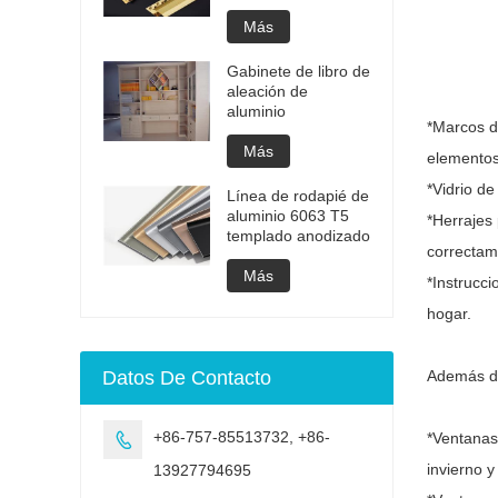
Más
Gabinete de libro de
aleación de
aluminio
*Marcos d
Más
elementos
*Vidrio de
Línea de rodapié de
aluminio 6063 T5
*Herrajes
templado anodizado
correctam
Más
*Instrucc
hogar.
Datos De Contacto
Además de
+86-757-85513732, +86-
*Ventanas

invierno y
13927794695