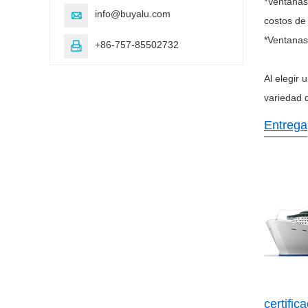
*Ventanas 
info@buyalu.com

costos de
*Ventanas
+86-757-85502732

Al elegir
variedad d
Entrega
certific