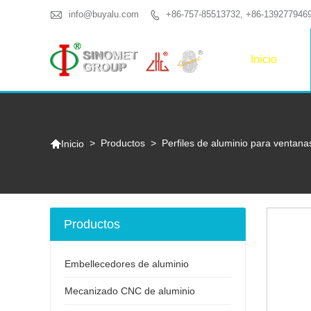

info@buyalu.com
+86-757-85513732, +86-139277946

Inicio

>
Productos
>
Perfiles de aluminio para ventana
Inicio
Productos
Embellecedores de aluminio
Mecanizado CNC de aluminio