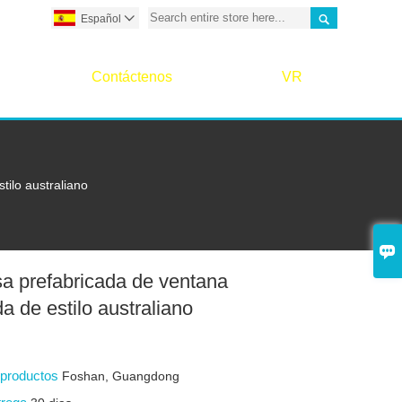

Español

Contáctenos
VR
tilo australiano

sa prefabricada de ventana
a de estilo australiano
s productos
Foshan, Guangdong