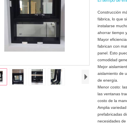
El tiempo de en
Construcción má
fábrica, lo que 
instalarse much
ahorrar tiempo y
Mayor eficienci
fabrican con mat
panel. Esto pued
comodidad gener
Mejor aislamien
aislamiento de 
de energía.
Menor costo: la
las ventanas tra
costo de la man
Amplia variedad
prefabricadas di
necesidades de 