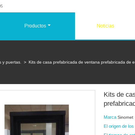
95
Productos
Noticias
s y puertas.
>
Kits de casa prefabricada de ventana prefabricada de es
Kits de ca
prefabricad
Marca
Sinomet
El origen de lo